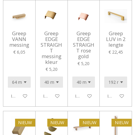
Greep
Greep
Greep
Greep
VANN
EDGE
EDGE
LUV in 2
messing
STRAIGH
STRAIGH
lengte
T
T rose
€ 6,05
€ 22,45
messing
gold
kleur
€ 5,20
€ 5,20
In winkelwagen
In winkelwagen
In winkelwagen
In winkelwag
NIEUW
NIEUW
NIEUW
NIEUW