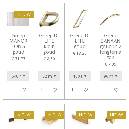
NIEUW
Greep
Greep D-
Greep D-
Greep
MANOR
LITE
LITE
BANAAN
LONG
klein
goud
goud in 2
goud
goud
lengtema
€ 18,20
ten
€ 51,75
€ 8,30
€ 7,35
In winkelwagen
In winkelwagen
In winkelwagen
In winkelwag
NIEUW
NIEUW
NIEUW
NIEUW