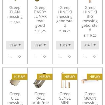
Greep
Greep
Greep
Greep
ELAN
DARBY
HINOKI
HINOKI
messing
LUNAR
messing
BIG
mat
geborstel
messing
€ 7,60
goud
d
geborstel
d
€ 11,25
€ 38,25
€ 116,25
In winkelwagen
In winkelwagen
In winkelwagen
In winkelwag
NIEUW
NIEUW
NIEUW
NIEUW
Greep
Greep
Greep
Greep
CIEL
RACE
SENSE
MOON
messing
bruin/me
MINI
messing