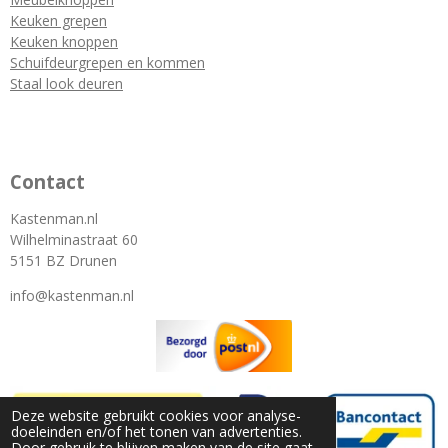
Keuken grepen
Keuken knoppen
Schuifdeurgrepen en kommen
Staal look deuren
Contact
Kastenman.nl
Wilhelminastraat 60
5151 BZ Drunen
info@kastenman.nl
Deze website gebruikt cookies voor analyse-
doeleinden en/of het tonen van advertenties.
Door gebruik te blijven maken van de site gaat