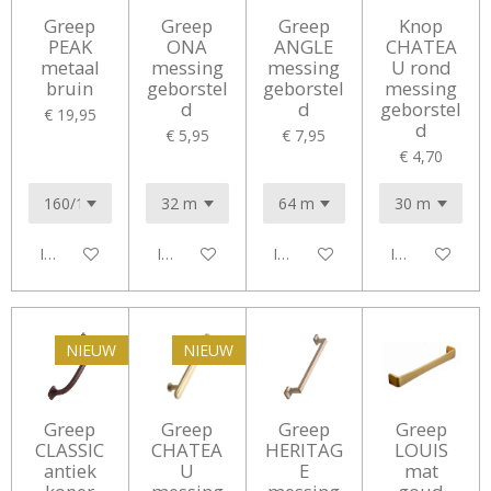
Greep
Greep
Greep
Knop
PEAK
ONA
ANGLE
CHATEA
metaal
messing
messing
U rond
bruin
geborstel
geborstel
messing
d
d
geborstel
€ 19,95
d
€ 5,95
€ 7,95
€ 4,70
In winkelwagen
In winkelwagen
In winkelwagen
In winkelwag
NIEUW
NIEUW
Greep
Greep
Greep
Greep
CLASSIC
CHATEA
HERITAG
LOUIS
antiek
U
E
mat