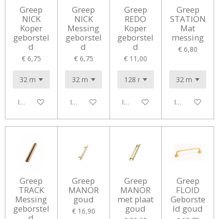
Greep
Greep
Greep
Greep
NICK
NICK
REDO
STATION
Koper
Messing
Koper
Mat
geborstel
geborstel
geborstel
messing
d
d
d
€ 6,80
€ 6,75
€ 6,75
€ 11,00
In winkelwagen
In winkelwagen
In winkelwagen
In winkelwag
Greep
Greep
Greep
Greep
TRACK
MANOR
MANOR
FLOID
Messing
goud
met plaat
Geborste
geborstel
goud
ld goud
€ 16,90
d