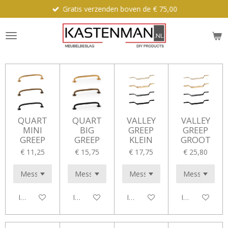
Gratis verzenden boven de € 75,00
Ga
direct
naar
de
hoofdinhoud
QUART
QUART
VALLEY
VALLEY
MINI
BIG
GREEP
GREEP
GREEP
GREEP
KLEIN
GROOT
€ 11,25
€ 15,75
€ 17,75
€ 25,80
In winkelwagen
In winkelwagen
In winkelwagen
In winkelwag