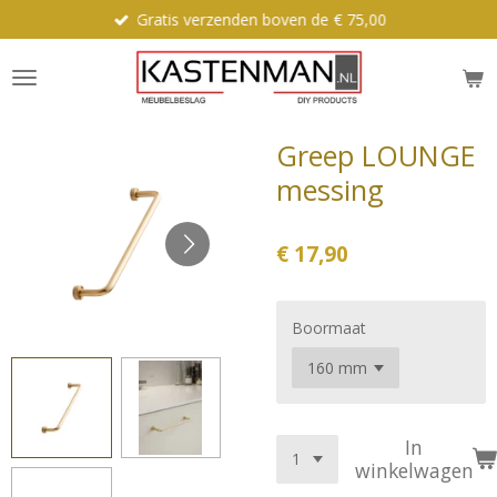
Gratis verzenden boven de € 75,00
Ga
direct
naar
de
hoofdinhoud
Greep LOUNGE
messing
€ 17,90
Boormaat
In
winkelwagen