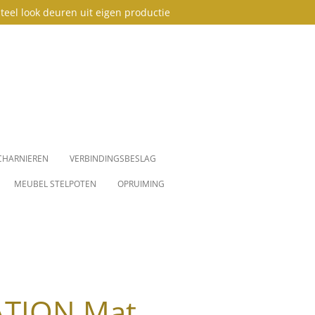
teel look deuren uit eigen productie
CHARNIEREN
VERBINDINGSBESLAG
MEUBEL STELPOTEN
OPRUIMING
ATION Mat