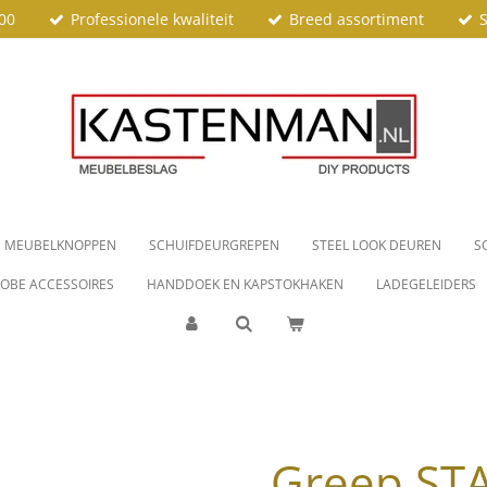
00
Professionele kwaliteit
Breed assortiment
S
MEUBELKNOPPEN
SCHUIFDEURGREPEN
STEEL LOOK DEUREN
S
OBE ACCESSOIRES
HANDDOEK EN KAPSTOKHAKEN
LADEGELEIDERS
Greep ST