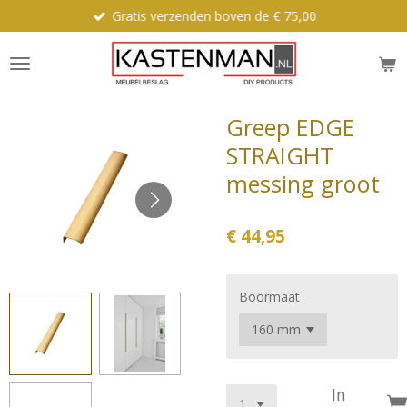
Gratis verzenden boven de € 75,00
Ga
direct
naar
de
hoofdinhoud
Greep EDGE
STRAIGHT
messing groot
€ 44,95
Boormaat
In