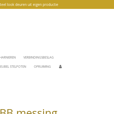
teel look deuren uit eigen productie
HARNIEREN
VERBINDINGSBESLAG
EUBEL STELPOTEN
OPRUIMING
BB messing