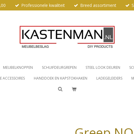
,00
Professionele kwaliteit
Breed assortiment
S
MEUBELKNOPPEN
SCHUIFDEURGREPEN
STEEL LOOK DEUREN
SC
 ACCESSOIRES
HANDDOEK EN KAPSTOKHAKEN
LADEGELEIDERS
M
Greep NO