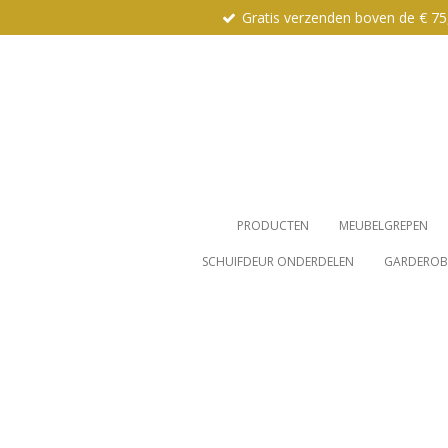
Gratis verzenden boven de € 75
Ga
direct
naar
de
hoofdinhoud
PRODUCTEN
MEUBELGREPEN
SCHUIFDEUR ONDERDELEN
GARDEROBE