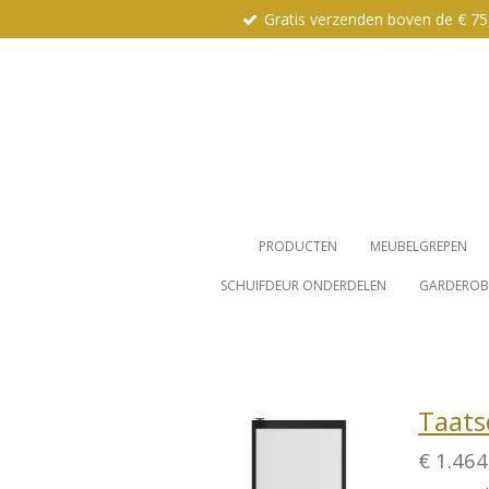
Gratis verzenden boven de € 75
Ga
direct
naar
de
hoofdinhoud
PRODUCTEN
MEUBELGREPEN
SCHUIFDEUR ONDERDELEN
GARDEROBE
Taats
€ 1.464