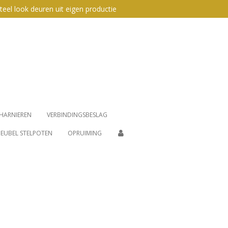
teel look deuren uit eigen productie
HARNIEREN
VERBINDINGSBESLAG
EUBEL STELPOTEN
OPRUIMING