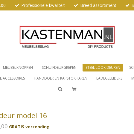
,00
Professionele kwaliteit
Breed assortiment
S
MEUBELKNOPPEN
SCHUIFDEURGREPEN
STEEL LOOK DEUREN
SC
 ACCESSOIRES
HANDDOEK EN KAPSTOKHAKEN
LADEGELEIDERS
M
deur model 16
,00
GRATIS verzending