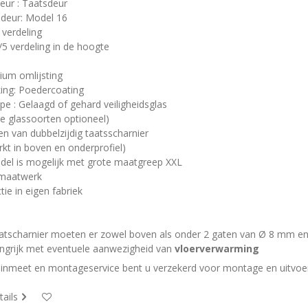
eur : Taatsdeur
deur: Model 16
s verdeling
1/5 verdeling in de hoogte
ium omlijsting
ing: Poedercoating
ype : Gelaagd of gehard veiligheidsglas
ge glassoorten optioneel)
en van dubbelzijdig taatsscharnier
rkt in boven en onderprofiel)
del is mogelijk met grote maatgreep XXL
maatwerk
tie in eigen fabriek
aatscharnier moeten er zowel boven als onder 2 gaten van Ø 8 mm 
langrijk met eventuele aanwezigheid van
vloerverwarming
inmeet en montageservice bent u verzekerd voor montage en uitvoer
tails