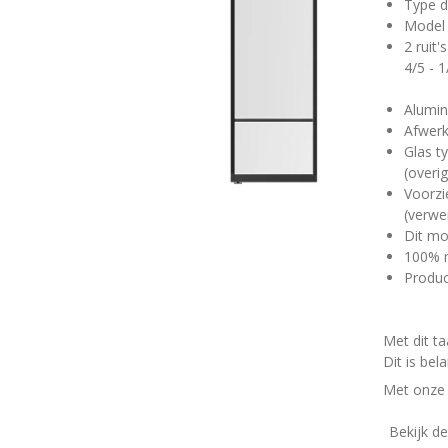
Type d
Model 
2 ruit'
4/5 - 
Alumin
Afwerk
Glas t
(overi
Voorzi
(verwe
Dit mo
100% 
Produc
Met dit t
Dit is be
Met onze 
Bekijk de