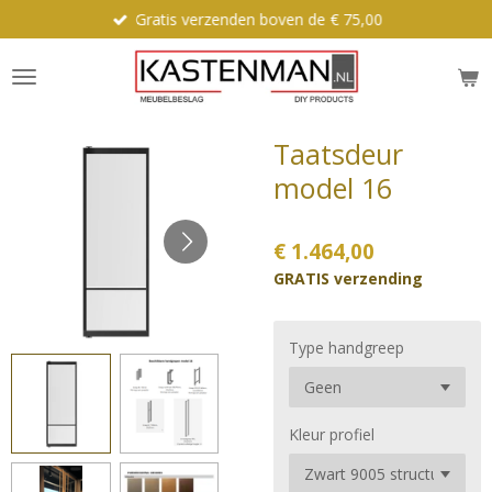
Gratis verzenden boven de € 75,00
Ga
direct
naar
de
hoofdinhoud
Taatsdeur
model 16
€ 1.464,00
GRATIS verzending
Type handgreep
Kleur profiel