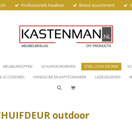
,00
Professionele kwaliteit
Breed assortiment
S
MEUBELKNOPPEN
SCHUIFDEURGREPEN
STEEL LOOK DEUREN
SC
 ACCESSOIRES
HANDDOEK EN KAPSTOKHAKEN
LADEGELEIDERS
M
SCHUIFDEUR outdoor