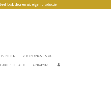
teel look deuren uit eigen productie
HARNIEREN
VERBINDINGSBESLAG
EUBEL STELPOTEN
OPRUIMING