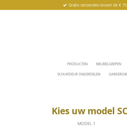
Gratis verzenden boven de € 75
Ga
direct
naar
de
hoofdinhoud
PRODUCTEN
MEUBELGREPEN
SCHUIFDEUR ONDERDELEN
GARDEROBE
Kies uw model 
MODEL 1