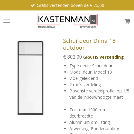
Gratis verzenden boven de € 75,00
Ga
direct
naar
de
hoofdinhoud
Schuifdeur Dima 13
outdoor
€ 802,00
GRATIS verzending
Type deur : Schuifdeur
Model deur: Model 13
Vloergeleidend
2 ruit's verdeling
Bovenste verdeelprofiel op 1/5
van de inbouwhoogte maat
Tot max. 1000 mm
deurbreedte
Aluminium omlijsting
Afwerking: Poedercoating