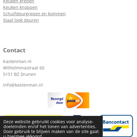
Keuken grepen
Keuken knoppen
Schuifdeurgrepen en kommen
Staal look deuren
Contact
Kastenman.nl
Wilhelminastraat 60
5151 BZ Drunen
info@kastenman.nl
Deze website gebruikt cookies voor analyse-
doeleinden en/of het tonen van advertenties.
Door gebruik te blijven maken van de site gaat
u hiermee akkoord.