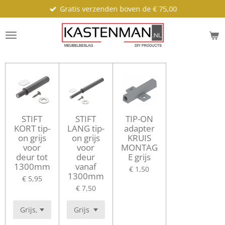
Gratis verzenden boven de € 75,00
Ga
direct
naar
de
hoofdinhoud
STIFT
STIFT
TIP-ON
KORT tip-
LANG tip-
adapter
on grijs
on grijs
KRUIS
voor
voor
MONTAG
deur tot
deur
E grijs
1300mm
vanaf
€ 1,50
1300mm
€ 5,95
€ 7,50