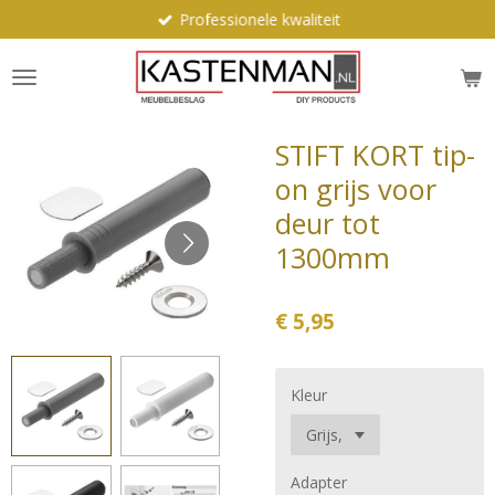
Professionele kwaliteit
Ga
direct
naar
de
hoofdinhoud
STIFT KORT tip-
on grijs voor
deur tot
1300mm
€ 5,95
Kleur
Adapter