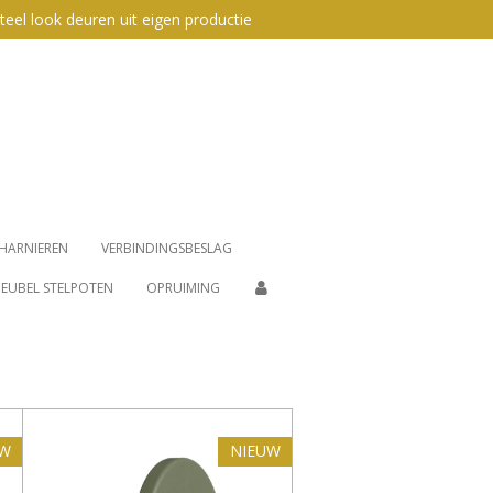
teel look deuren uit eigen productie
HARNIEREN
VERBINDINGSBESLAG
EUBEL STELPOTEN
OPRUIMING
UW
NIEUW