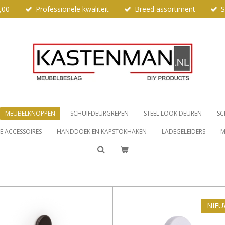
,00
Professionele kwaliteit
Breed assortiment
S
MEUBELKNOPPEN
SCHUIFDEURGREPEN
STEEL LOOK DEUREN
SC
 ACCESSOIRES
HANDDOEK EN KAPSTOKHAKEN
LADEGELEIDERS
M
NIE