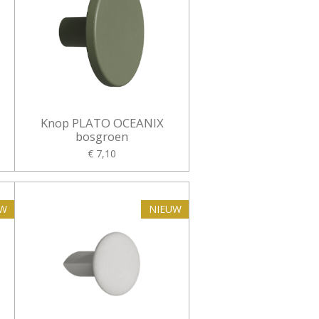
Knop PLATO OCEANIX
bosgroen
€ 7,10
UW
NIEUW