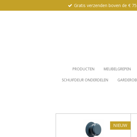
Gratis verzenden boven de € 75
Ga
direct
naar
de
hoofdinhoud
PRODUCTEN
MEUBELGREPEN
SCHUIFDEUR ONDERDELEN
GARDEROBE
NIEUW