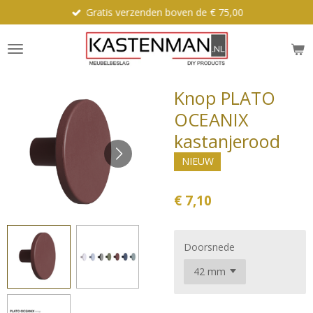
Gratis verzenden boven de € 75,00
Ga
direct
naar
de
hoofdinhoud
Knop PLATO
OCEANIX
kastanjerood
NIEUW
€ 7,10
Doorsnede