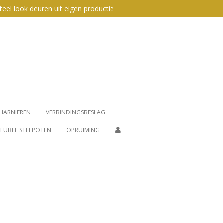
teel look deuren uit eigen productie
HARNIEREN
VERBINDINGSBESLAG
EUBEL STELPOTEN
OPRUIMING