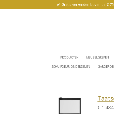
Gratis verzenden boven de € 75
Ga
direct
naar
de
hoofdinhoud
PRODUCTEN
MEUBELGREPEN
SCHUIFDEUR ONDERDELEN
GARDEROBE
Taats
€ 1.484