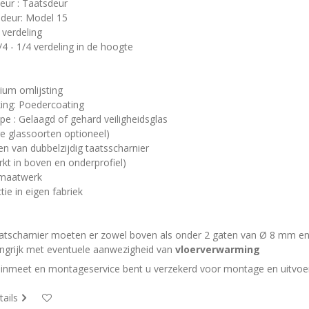
eur : Taatsdeur
deur: Model 15
s verdeling
/4 - 1/4 verdeling in de hoogte
ium omlijsting
ing: Poedercoating
ype : Gelaagd of gehard veiligheidsglas
ge glassoorten optioneel)
en van dubbelzijdig taatsscharnier
rkt in boven en onderprofiel)
maatwerk
tie in eigen fabriek
aatscharnier moeten er zowel boven als onder 2 gaten van Ø 8 mm 
langrijk met eventuele aanwezigheid van
vloerverwarming
inmeet en montageservice bent u verzekerd voor montage en uitvoer
tails