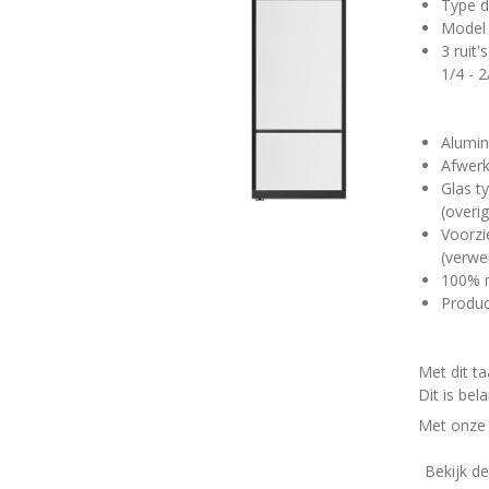
Type d
Model 
3 ruit'
1/4 - 2
Alumin
Afwerk
Glas t
(overi
Voorzi
(verwe
100% 
Produc
Met dit t
Dit is be
Met onze 
Bekijk de