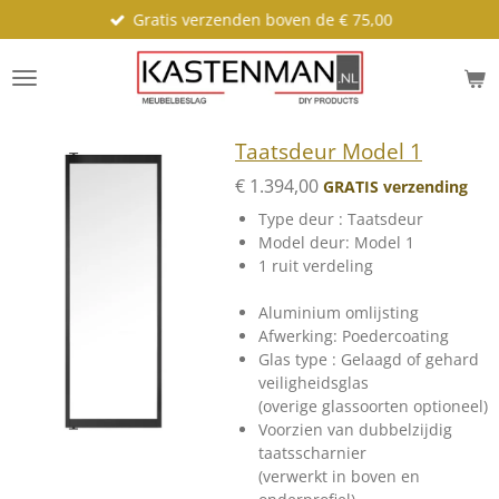
Gratis verzenden boven de € 75,00
Ga
direct
naar
de
hoofdinhoud
Taatsdeur Model 1
€ 1.394,00
GRATIS verzending
Type deur : Taatsdeur
Model deur: Model 1
1 ruit verdeling
Aluminium omlijsting
Afwerking: Poedercoating
Glas type : Gelaagd of gehard
veiligheidsglas
(overige glassoorten optioneel)
Voorzien van dubbelzijdig
taatsscharnier
(verwerkt in boven en