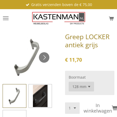
Gratis verzenden boven de € 75,00
Ga
direct
naar
de
hoofdinhoud
Greep LOCKER
antiek grijs
€ 11,70
Boormaat
In
winkelwagen