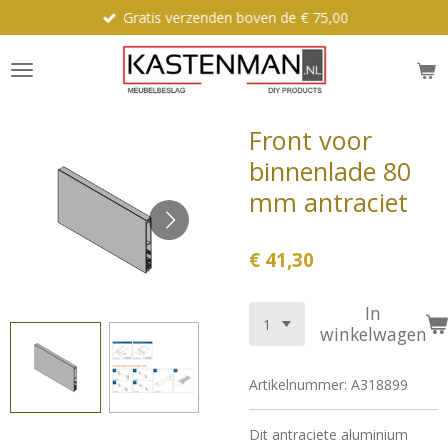
Gratis verzenden boven de € 75,00
Ga
direct
naar
de
hoofdinhoud
Front voor
binnenlade 80
mm antraciet
€ 41,30
In
winkelwagen
Artikelnummer:
A318899
Dit antraciete aluminium