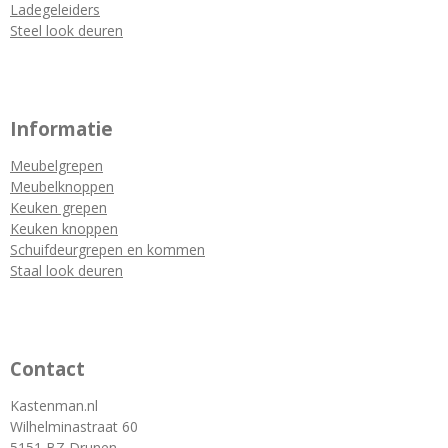
Ladegeleiders
Steel look deuren
Informatie
Meubelgrepen
Meubelknoppen
Keuken grepen
Keuken knoppen
Schuifdeurgrepen en kommen
Staal look deuren
Contact
Kastenman.nl
Wilhelminastraat 60
5151 BZ Drunen