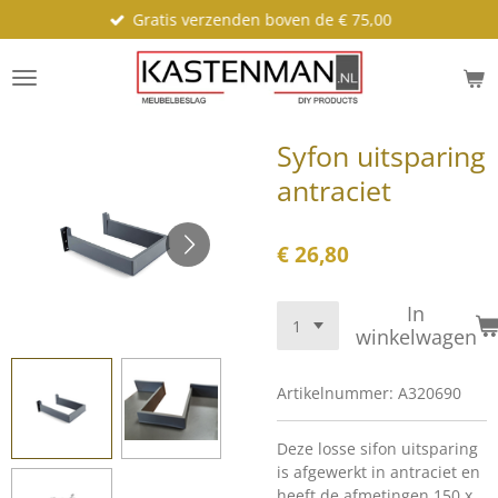
Gratis verzenden boven de € 75,00
Ga
direct
naar
de
hoofdinhoud
Syfon uitsparing
antraciet
€ 26,80
In
winkelwagen
Artikelnummer:
A320690
Deze losse sifon uitsparing
is afgewerkt in antraciet en
heeft de afmetingen 150 x