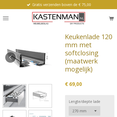
Gratis verzenden boven de € 75,00
Ga
direct
naar
de
hoofdinhoud
Keukenlade 120
mm met
softclosing
(maatwerk
mogelijk)
€ 69,00
Lengte/diepte lade