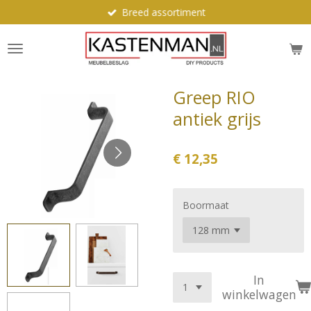
Breed assortiment
Ga
direct
naar
de
hoofdinhoud
Greep RIO
antiek grijs
€ 12,35
Boormaat
In
winkelwagen