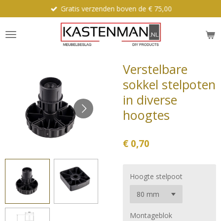
Gratis verzenden boven de € 75,00
Ga
direct
naar
de
hoofdinhoud
Verstelbare
sokkel stelpoten
in diverse
hoogtes
€ 0,70
Hoogte stelpoot
Montageblok