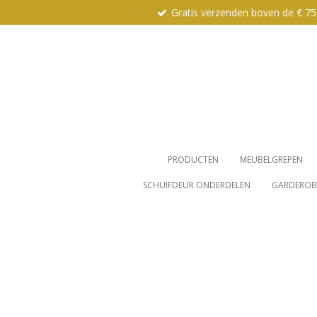
Gratis verzenden boven de € 75
Ga
direct
naar
de
hoofdinhoud
PRODUCTEN
MEUBELGREPEN
SCHUIFDEUR ONDERDELEN
GARDEROBE