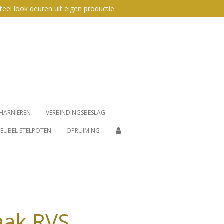
teel look deuren uit eigen productie
HARNIEREN
VERBINDINGSBESLAG
EUBEL STELPOTEN
OPRUIMING
aak RVS