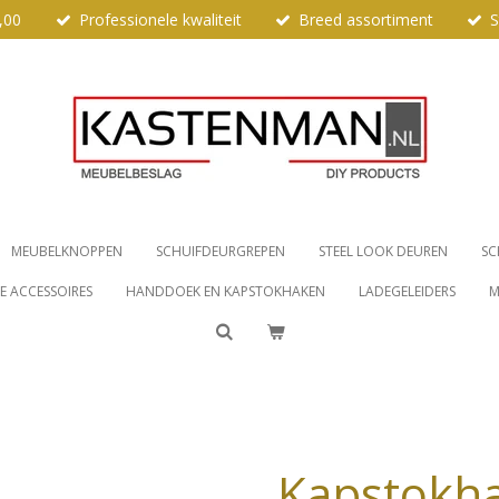
,00
Professionele kwaliteit
Breed assortiment
S
MEUBELKNOPPEN
SCHUIFDEURGREPEN
STEEL LOOK DEUREN
SC
 ACCESSOIRES
HANDDOEK EN KAPSTOKHAKEN
LADEGELEIDERS
M
Kapstokh