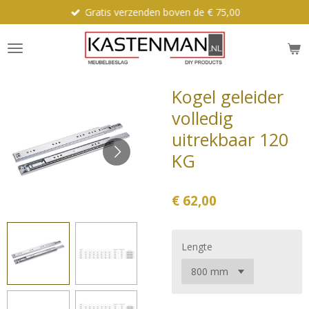
Gratis verzenden boven de € 75,00
Ga
direct
naar
de
hoofdinhoud
Kogel geleider
volledig
uitrekbaar 120
KG
€ 62,00
Lengte