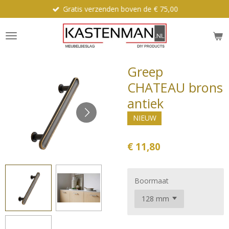
Gratis verzenden boven de € 75,00
Ga
direct
naar
de
hoofdinhoud
Greep
CHATEAU brons
antiek
NIEUW
€ 11,80
Boormaat