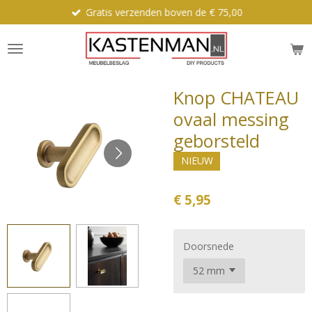
Gratis verzenden boven de € 75,00
Ga
direct
naar
de
hoofdinhoud
Knop CHATEAU
ovaal messing
geborsteld
NIEUW
€ 5,95
Doorsnede