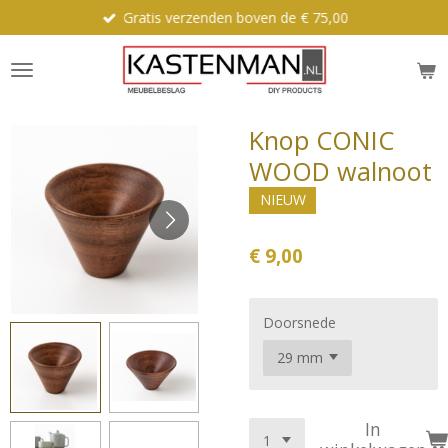
Gratis verzenden boven de € 75,00
Ga
direct
naar
de
hoofdinhoud
Knop CONIC
WOOD walnoot
NIEUW
€ 9,00
Doorsnede
In