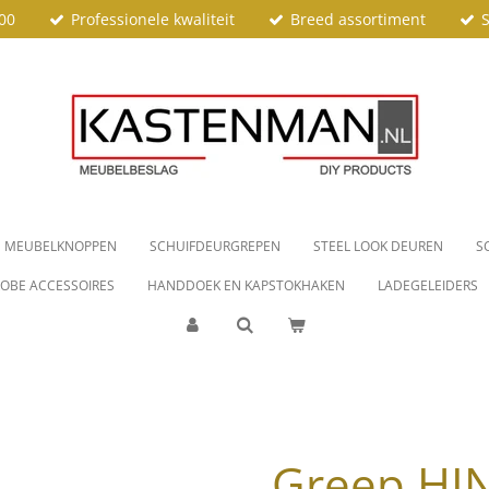
00
Professionele kwaliteit
Breed assortiment
S
MEUBELKNOPPEN
SCHUIFDEURGREPEN
STEEL LOOK DEUREN
S
OBE ACCESSOIRES
HANDDOEK EN KAPSTOKHAKEN
LADEGELEIDERS
Greep H