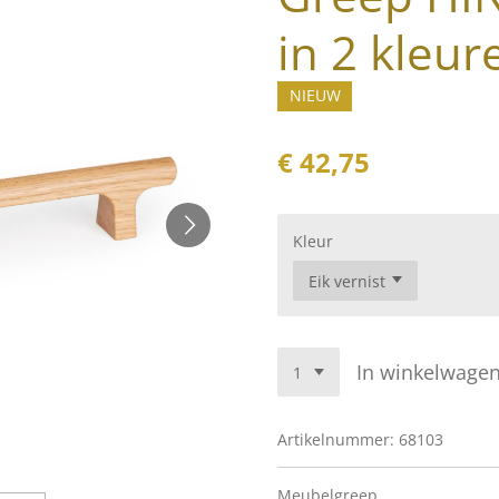
in 2 kleur
NIEUW
€ 42,75
Kleur
In winkelwage
Artikelnummer:
68103
Meubelgreep