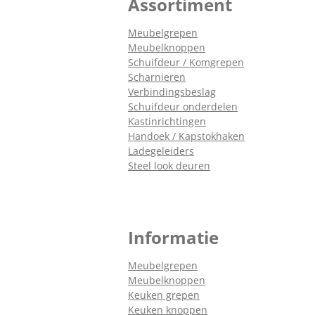
Assortiment
Meubelgrepen
Meubelknoppen
Schuifdeur / Komgrepen
Scharnieren
Verbindingsbeslag
Schuifdeur onderdelen
Kastinrichtingen
Handoek / Kapstokhaken
Ladegeleiders
Steel look deuren
Informatie
Meubelgrepen
Meubelknoppen
Keuken grepen
Keuken knoppen