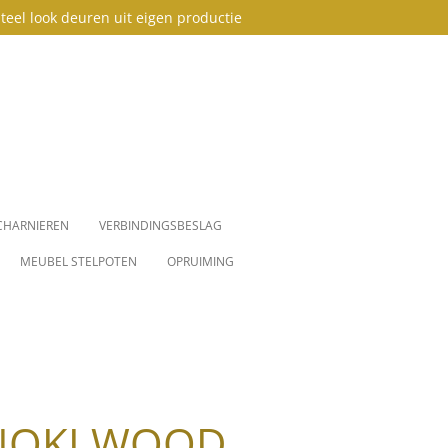
teel look deuren uit eigen productie
CHARNIEREN
VERBINDINGSBESLAG
MEUBEL STELPOTEN
OPRUIMING
INOKI WOOD