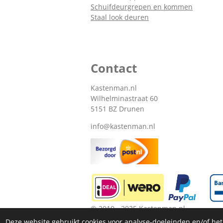
Schuifdeurgrepen en kommen
Staal look deuren
Contact
Kastenman.nl
Wilhelminastraat 60
5151 BZ Drunen
info@kastenman.nl
© 2010 - 2025 Kastenman.nl
Deze website gebruikt cookies voor analyse-doeleinden en/of het