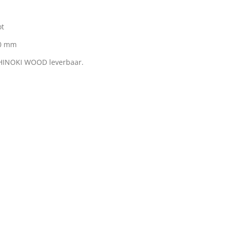
oot
60 mm
 HINOKI WOOD leverbaar.