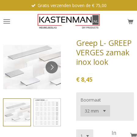
Gratis verzenden boven de € 75,00
Ga
direct
naar
de
hoofdinhoud
Greep L- GREEP
VERGES zamak
inox look
€ 8,45
Boormaat
In