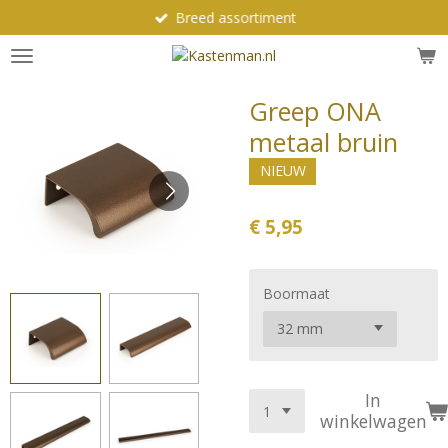
Breed assortiment
Ga
direct
naar
de
Greep ONA
hoofdinhoud
metaal bruin
NIEUW
€ 5,95
Boormaat
In
winkelwagen