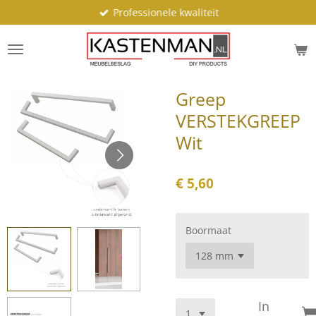
Professionele kwaliteit
Ga
direct
naar
de
hoofdinhoud
Greep
VERSTEKGREEP
Wit
€ 5,60
Boormaat
In