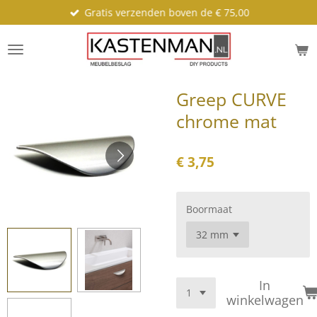
Gratis verzenden boven de € 75,00
Ga
direct
naar
de
hoofdinhoud
Greep CURVE
chrome mat
€ 3,75
Boormaat
In
winkelwagen