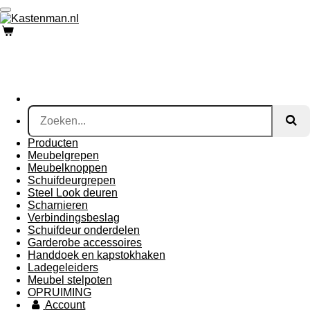
Ga
direct
naar
de
hoofdinhoud
Producten
Meubelgrepen
Meubelknoppen
Schuifdeurgrepen
Steel Look deuren
Scharnieren
Verbindingsbeslag
Schuifdeur onderdelen
Garderobe accessoires
Handdoek en kapstokhaken
Ladegeleiders
Meubel stelpoten
OPRUIMING
Account