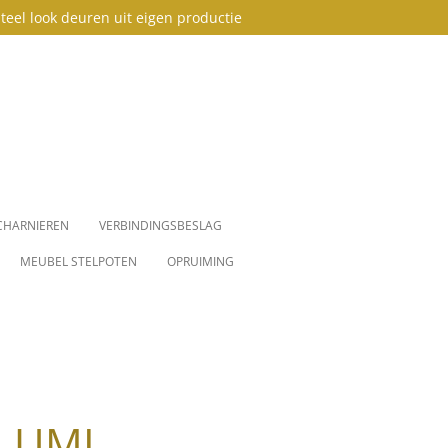
teel look deuren uit eigen productie
CHARNIEREN
VERBINDINGSBESLAG
MEUBEL STELPOTEN
OPRUIMING
LUMI