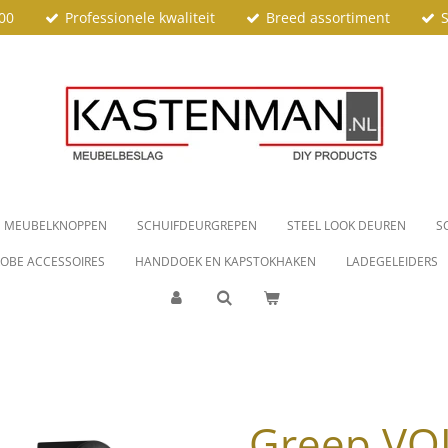
00
Professionele kwaliteit
Breed assortiment
S
MEUBELKNOPPEN
SCHUIFDEURGREPEN
STEEL LOOK DEUREN
S
OBE ACCESSOIRES
HANDDOEK EN KAPSTOKHAKEN
LADEGELEIDERS
Greep VO