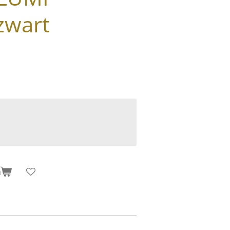
zwart
n