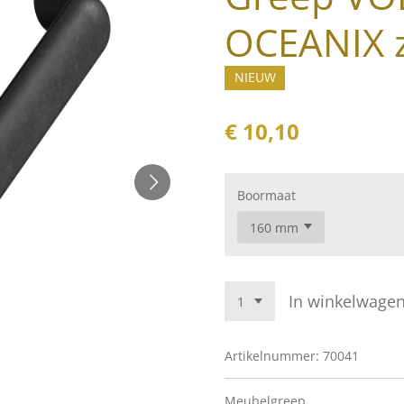
OCEANIX 
NIEUW
€ 10,10
Boormaat
In winkelwage
Artikelnummer:
70041
Meubelgreep