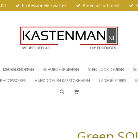
,00
Professionele kwaliteit
Breed assortiment
S
MEUBELKNOPPEN
SCHUIFDEURGREPEN
STEEL LOOK DEUREN
SC
 ACCESSOIRES
HANDDOEK EN KAPSTOKHAKEN
LADEGELEIDERS
M
Greep S