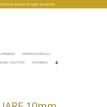
teel look deuren uit eigen productie
HARNIEREN
VERBINDINGSBESLAG
EUBEL STELPOTEN
OPRUIMING
QUARE 10mm