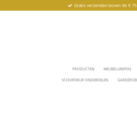
Gratis verzenden boven de € 75
Ga
direct
naar
de
hoofdinhoud
PRODUCTEN
MEUBELGREPEN
SCHUIFDEUR ONDERDELEN
GARDEROBE