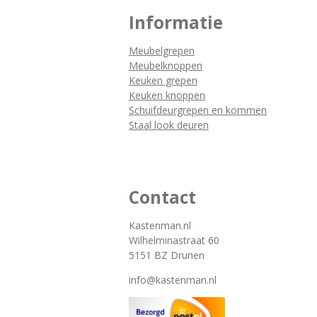
Informatie
Meubelgrepen
Meubelknoppen
Keuken grepen
Keuken knoppen
Schuifdeurgrepen en kommen
Staal look deuren
Contact
Kastenman.nl
Wilhelminastraat 60
5151 BZ Drunen
info@kastenman.nl