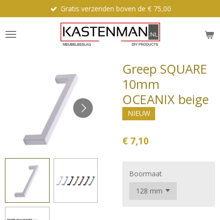
Gratis verzenden boven de € 75,00
Ga
direct
naar
de
hoofdinhoud
Greep SQUARE
10mm
OCEANIX beige
NIEUW
€ 7,10
Boormaat