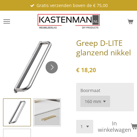
Gratis verzenden boven de € 75,00
Ga
direct
naar
de
hoofdinhoud
Greep D-LITE
glanzend nikkel
€ 18,20
Boormaat
In
winkelwagen