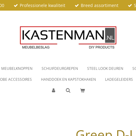
00
Professionele kwaliteit
Breed assortiment
S
MEUBELKNOPPEN
SCHUIFDEURGREPEN
STEEL LOOK DEUREN
S
OBE ACCESSOIRES
HANDDOEK EN KAPSTOKHAKEN
LADEGELEIDERS
Greep D-L