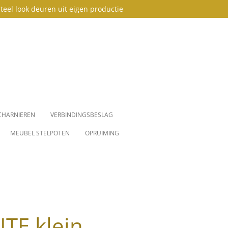
teel look deuren uit eigen productie
CHARNIEREN
VERBINDINGSBESLAG
MEUBEL STELPOTEN
OPRUIMING
ITE klein