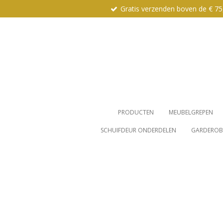
Gratis verzenden boven de € 75
Ga
direct
naar
de
hoofdinhoud
PRODUCTEN
MEUBELGREPEN
SCHUIFDEUR ONDERDELEN
GARDEROBE