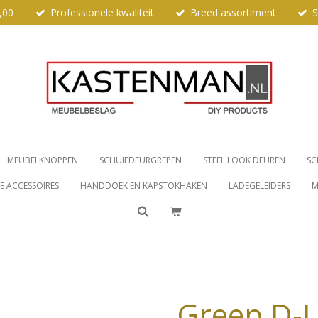
,00
Professionele kwaliteit
Breed assortiment
S
MEUBELKNOPPEN
SCHUIFDEURGREPEN
STEEL LOOK DEUREN
SC
 ACCESSOIRES
HANDDOEK EN KAPSTOKHAKEN
LADEGELEIDERS
M
Greep D-L