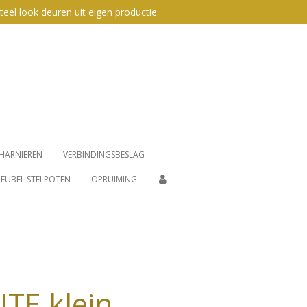
teel look deuren uit eigen productie
HARNIEREN
VERBINDINGSBESLAG
EUBEL STELPOTEN
OPRUIMING
ITE klein