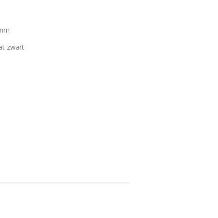
 mm
at zwart