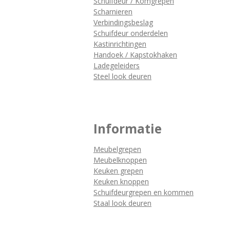
Schuifdeur / Komgrepen
Scharnieren
Verbindingsbeslag
Schuifdeur onderdelen
Kastinrichtingen
Handoek / Kapstokhaken
Ladegeleiders
Steel look deuren
Informatie
Meubelgrepen
Meubelknoppen
Keuken grepen
Keuken knoppen
Schuifdeurgrepen en kommen
Staal look deuren