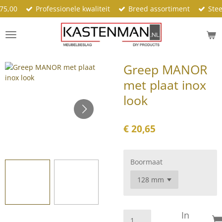
75,00
Professionele kwaliteit
Breed assortiment
Stee
Ga
direct
naar
de
hoofdinhoud
Greep MANOR
met plaat inox
look
€ 20,65
Boormaat
In