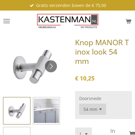
Gratis verzenden boven de € 75,00
Ga
direct
naar
de
hoofdinhoud
Knop MANOR T
inox look 54
mm
€ 10,25
Doorsnede
In