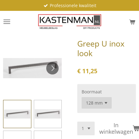
Professionele kwaliteit
Ga
direct
naar
de
hoofdinhoud
Greep U inox
look
€ 11,25
Boormaat
In
winkelwagen