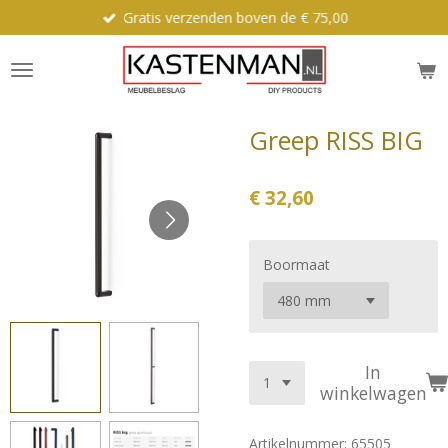
Gratis verzenden boven de € 75,00
Ga
direct
naar
de
hoofdinhoud
Greep RISS BIG
€ 32,60
Boormaat
In
winkelwagen
Artikelnummer:
65505