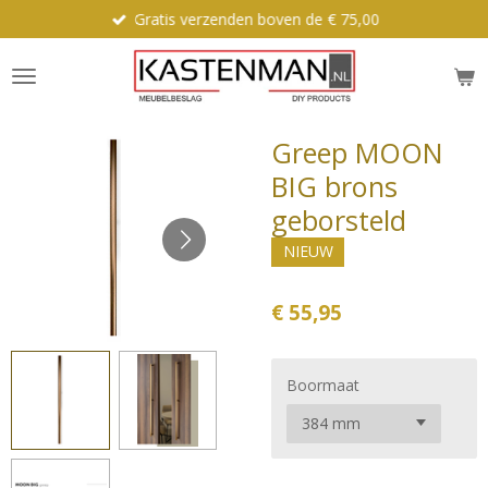
Gratis verzenden boven de € 75,00
Ga
direct
naar
de
hoofdinhoud
Greep MOON
BIG brons
geborsteld
NIEUW
€ 55,95
Boormaat