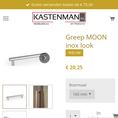
Gratis verzenden boven de € 75,00
Ga
direct
naar
de
hoofdinhoud
Greep MOON
inox look
NIEUW
€ 20,25
Boormaat
In