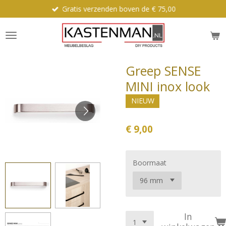
Gratis verzenden boven de € 75,00
Ga
direct
naar
de
hoofdinhoud
Greep SENSE
MINI inox look
NIEUW
€ 9,00
Boormaat
In