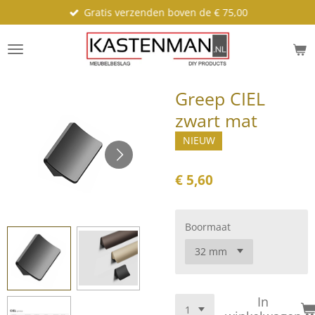
Gratis verzenden boven de € 75,00
Ga
direct
naar
de
hoofdinhoud
Greep CIEL
zwart mat
NIEUW
€ 5,60
Boormaat
In