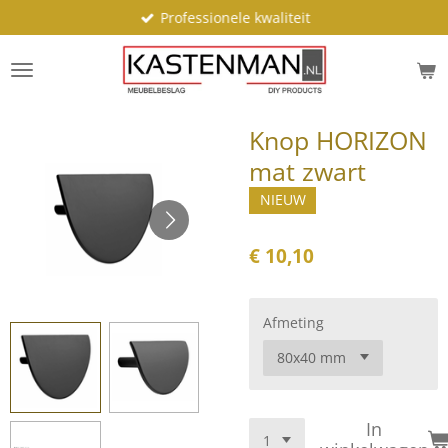
Professionele kwaliteit
Ga
direct
naar
de
hoofdinhoud
Knop HORIZON
mat zwart
NIEUW
€ 10,10
Afmeting
In