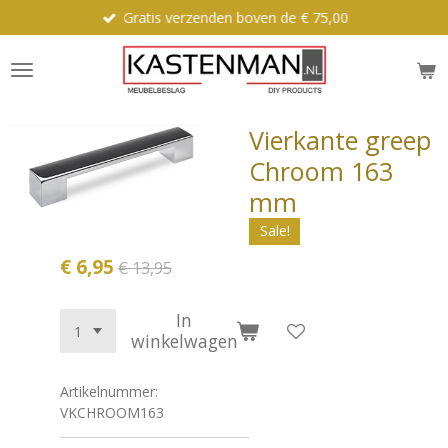
Gratis verzenden boven de € 75,00
Ga
direct
naar
de
hoofdinhoud
Vierkante greep
Chroom 163
mm
Sale!
€ 6,95
€ 13,95
In
winkelwagen
Artikelnummer:
VKCHROOM163