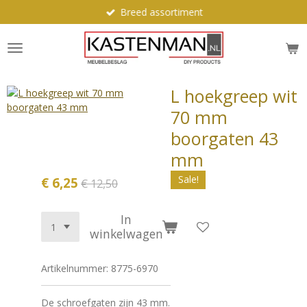
Breed assortiment
Ga
direct
naar
de
hoofdinhoud
L hoekgreep wit
70 mm
boorgaten 43
mm
Sale!
€ 6,25
€ 12,50
In
winkelwagen
Artikelnummer:
8775-6970
De schroefgaten zijn 43 mm.