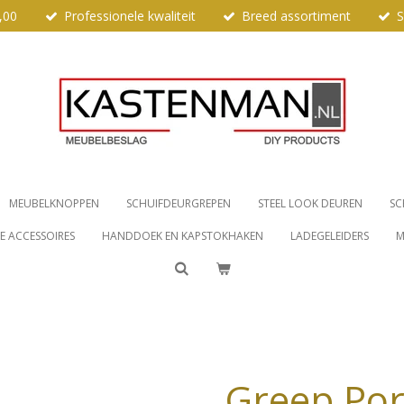
,00
Professionele kwaliteit
Breed assortiment
S
MEUBELKNOPPEN
SCHUIFDEURGREPEN
STEEL LOOK DEUREN
SC
 ACCESSOIRES
HANDDOEK EN KAPSTOKHAKEN
LADEGELEIDERS
M
Greep Por