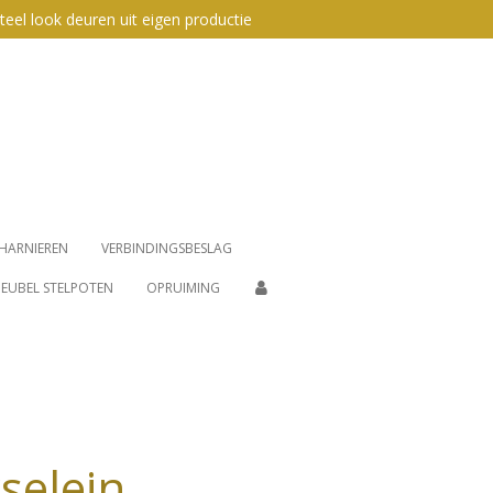
teel look deuren uit eigen productie
HARNIEREN
VERBINDINGSBESLAG
EUBEL STELPOTEN
OPRUIMING
selein