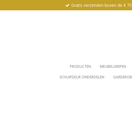
Gratis verzenden boven de € 75
Ga
direct
naar
de
hoofdinhoud
PRODUCTEN
MEUBELGREPEN
SCHUIFDEUR ONDERDELEN
GARDEROBE